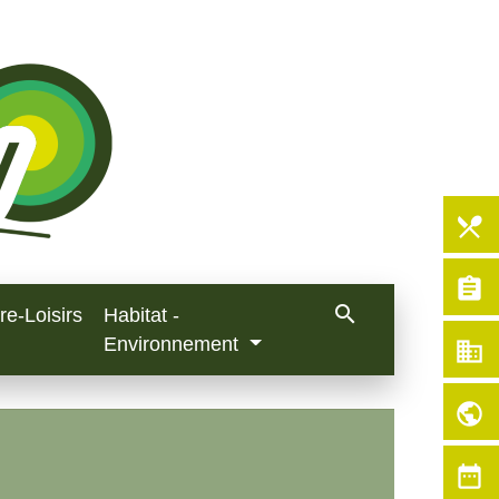
local_dining
assignment
search
re-Loisirs
Habitat -
Environnement
business
public
date_range