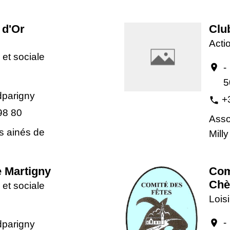
 d'Or
Club
Actio
 et sociale
-
location_on
5
parigny
+
phone
98 80
Asso
s ainés de
Milly
 Martigny
Com
Chè
 et sociale
Loisi
-
location_on
parigny