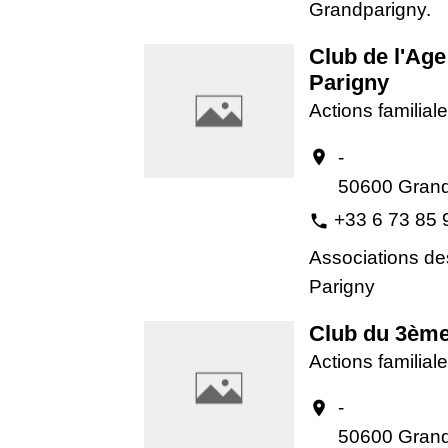
Grandparigny.
Club de l'Age
Parigny
Actions familiale
-
location_on
50600 Grand
+33 6 73 85 
phone
Associations de
Parigny
Club du 3ème
Actions familiale
-
location_on
50600 Grand