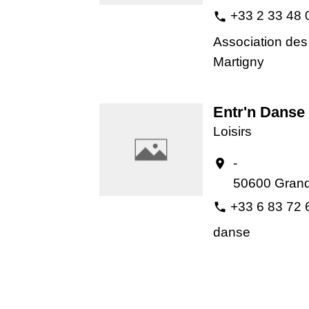
+33 2 33 48 
phone
Association des
Martigny
Entr'n Danse
Loisirs
-
location_on
50600 Grand
+33 6 83 72 
phone
danse