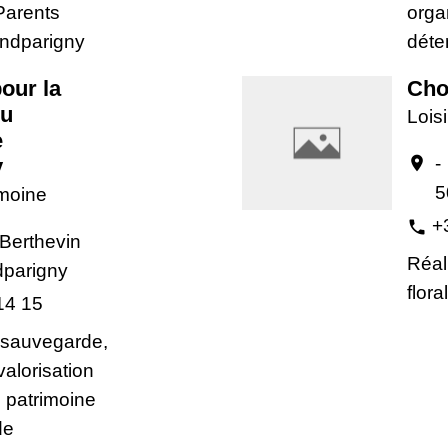
Parents
orga
andparigny
déte
our la
Cho
du
Loisi
e
-
location_on
y
5
imoine
+
phone
 Berthevin
Réal
parigny
flora
14 15
 sauvegarde,
 valorisation
u patrimoine
de