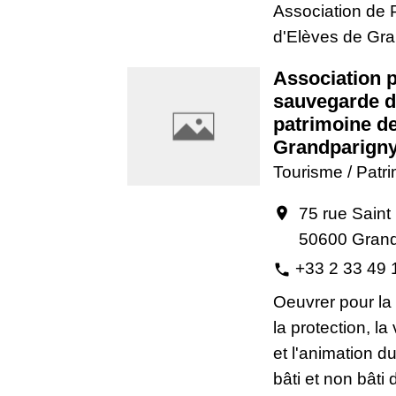
Association de 
d'Elèves de Gr
Association p
sauvegarde 
patrimoine d
Grandparign
Tourisme / Patr
75 rue Saint
location_on
50600 Grand
+33 2 33 49 
phone
Oeuvrer pour la
la protection, la
et l'animation d
bâti et non bâti 