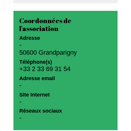
Coordonnées de
l'association
Adresse
-
50600 Grandparigny
Téléphone(s)
+33 2 33 69 31 54
Adresse email
-
Site Internet
-
Réseaux sociaux
-