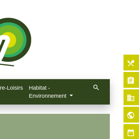
local_dining
assignment
search
re-Loisirs
Habitat -
Environnement
business
public
date_range