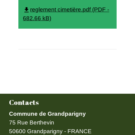
reglement cimetière.pdf (PDF -
file_download
682.66 kB)
Contacts
Commune de Grandparigny
75 Rue Berthevin
50600 Grandparigny - FRANCE