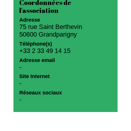
Coordonnées de
l'association
Adresse
75 rue Saint Berthevin
50600 Grandparigny
Téléphone(s)
+33 2 33 49 14 15
Adresse email
-
Site Internet
-
Réseaux sociaux
-