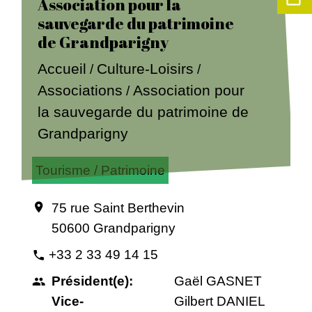
Association pour la
sauvegarde du patrimoine
de Grandparigny
Accueil
Culture-Loisirs
/
/
Associations
Association pour
/
la sauvegarde du patrimoine de
Grandparigny
Tourisme / Patrimoine
75 rue Saint Berthevin
location_on
50600 Grandparigny
+33 2 33 49 14 15
phone
Président(e):
Gaël GASNET
people
Vice-
Gilbert DANIEL