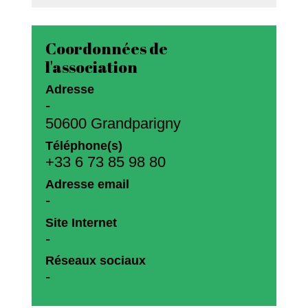
Coordonnées de
l'association
Adresse
-
50600 Grandparigny
Téléphone(s)
+33 6 73 85 98 80
Adresse email
-
Site Internet
-
Réseaux sociaux
-