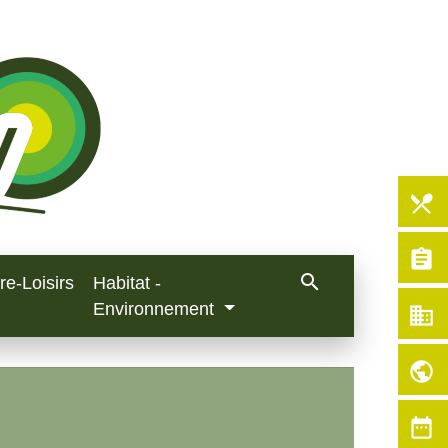
local_dining
assignment
search
re-Loisirs
Habitat -
Environnement
business
public
date_range