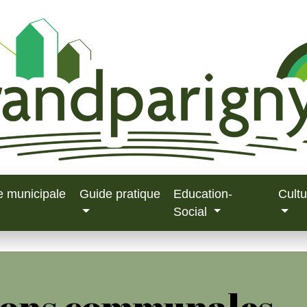
e municipale
Guide pratique
Education-
Cultu
Social
ions communales