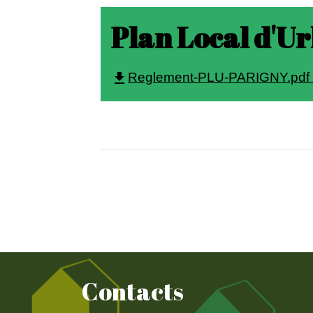
Plan Local d'U
Reglement-PLU-PARIGNY.pdf (
file_download
Contacts