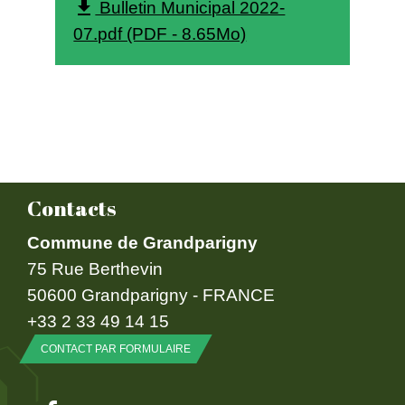
Bulletin Municipal 2022-
file_download
07.pdf (PDF - 8.65Mo)
Contacts
Commune de Grandparigny
75 Rue Berthevin
50600 Grandparigny - FRANCE
+33 2 33 49 14 15
CONTACT PAR FORMULAIRE